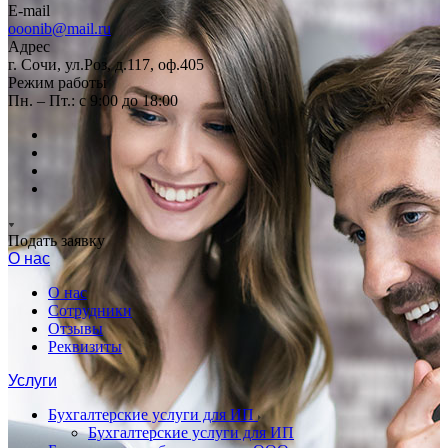
E-mail
ooonib@mail.ru
Адрес
г. Сочи, ул.Роз, д.117, оф.405
Режим работы
Пн. – Пт.: с 9:00 до 18:00
Подать заявку
О нас
О нас
Сотрудники
Отзывы
Реквизиты
Услуги
Бухгалтерские услуги для ИП
Бухгалтерские услуги для ИП