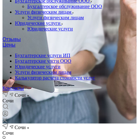
Бухгалтерское обслуживание ООО
Бухгалтерское обслуживание ООО
Услуги физическим лицам
Услуги физическим лицам
Юридические услуги
Юридические услуги
Отзывы
Цены
Бухгалтерские услуги ИП
Бухгалтерские улсги ООО
Юридические услуги
Услуги физическим лицам
Калькулятор расчёта стоимости услуг
Контакты
Сочи
Сочи
Сочи
Сочи